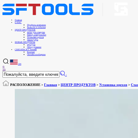
Главная
О НАС
Профиль компании
Новости и события
ЦЕНТР ПРОДУКТОВ
Биты для отвертки
Набор отверток-бит
Установка орехов
Аксессуары
НОВЫЕ ПРОДУКТЫ
Продукт
Оборудование
СВЯЗАТЬСЯ С НАМИ
Контакт
Онлайн-сообщение
EN
中
АН
×
РАСПОЛОЖЕНИЕ >
Главная
>
ЦЕНТР ПРОДУКТОВ
>
Установка орехов
>
Ста