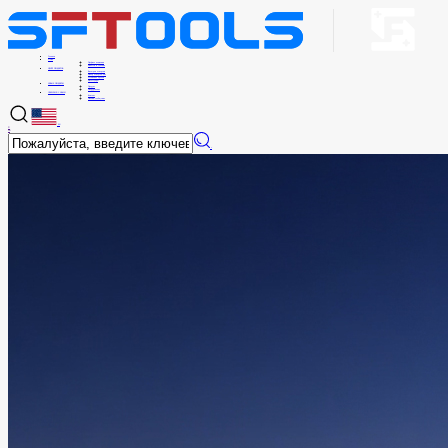
Главная
О НАС
Профиль компании
Новости и события
ЦЕНТР ПРОДУКТОВ
Биты для отвертки
Набор отверток-бит
Установка орехов
Аксессуары
НОВЫЕ ПРОДУКТЫ
Продукт
Оборудование
СВЯЗАТЬСЯ С НАМИ
Контакт
Онлайн-сообщение
EN
中
АН
×