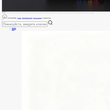
ЦЕНТР ПРОДУКТОВ
SFTOOLS предлагает широкий ассортимент бит, торцевых гайковертов, держателей бит и наборов бит, совместимых с электроинструментами, для самых разных условий эксплуатации. Наши биты серии Impact разработаны для работы с высоким крутящим моментом, обеспечивая исключительную прочность и длительный срок службы. Найдите идеального помощника для ваших электроинструментов!
РАСПОЛОЖЕНИЕ >
Главная
>
ЦЕНТР ПРОДУКТОВ
>
Биты для отвертки
>
Стандартные биты
ПРОДУКТ
Биты для отвертки
Набор отверток-бит
Установка орехов
Аксессуары