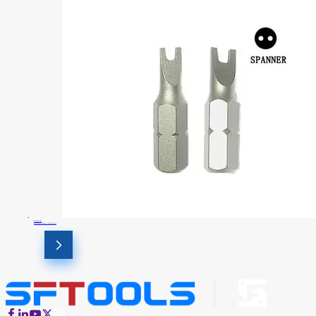
SFSB2501SP6
Биты для отвертки, гаечный ключ