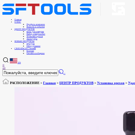
Главная
О НАС
Профиль компании
Новости и события
ЦЕНТР ПРОДУКТОВ
Биты для отвертки
Набор отверток-бит
Установка орехов
Аксессуары
НОВЫЕ ПРОДУКТЫ
Продукт
Оборудование
СВЯЗАТЬСЯ С НАМИ
Контакт
Онлайн-сообщение
EN
中
АН
×
РАСПОЛОЖЕНИЕ >
Главная
>
ЦЕНТР ПРОДУКТОВ
>
Установка орехов
>
Уда