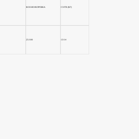
КОЛ-ВО/КОРОБКА
СЗ/ГВ (КГ)
25/100
13/14