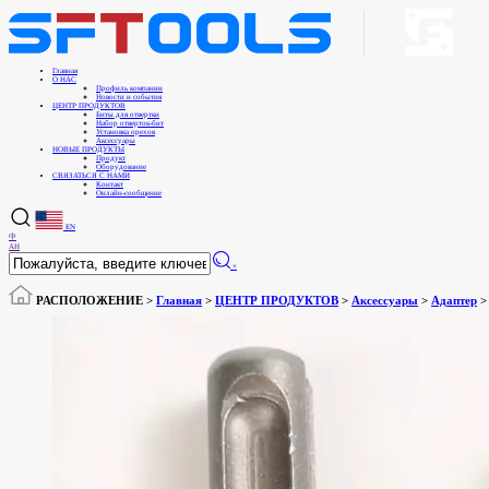
Главная
О НАС
Профиль компании
Новости и события
ЦЕНТР ПРОДУКТОВ
Биты для отвертки
Набор отверток-бит
Установка орехов
Аксессуары
НОВЫЕ ПРОДУКТЫ
Продукт
Оборудование
СВЯЗАТЬСЯ С НАМИ
Контакт
Онлайн-сообщение
EN
中
АН
×
РАСПОЛОЖЕНИЕ >
Главная
>
ЦЕНТР ПРОДУКТОВ
>
Аксессуары
>
Адаптер
>