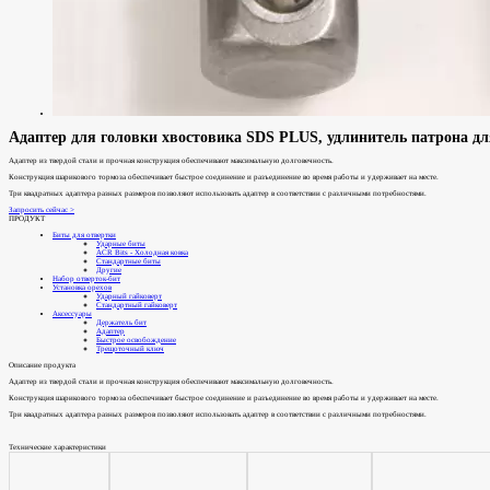
Адаптер для головки хвостовика SDS PLUS, удлинитель патрона дл
Адаптер из твердой стали и прочная конструкция обеспечивают максимальную долговечность.
Конструкция шарикового тормоза обеспечивает быстрое соединение и разъединение во время работы и удерживает на месте.
Три квадратных адаптера разных размеров позволяют использовать адаптер в соответствии с различными потребностями.
Запросить сейчас >
ПРОДУКТ
Биты для отвертки
Ударные биты
ACR Bits - Холодная ковка
Стандартные биты
Другие
Набор отверток-бит
Установка орехов
Ударный гайковерт
Стандартный гайковерт
Аксессуары
Держатель бит
Адаптер
Быстрое освобождение
Трещоточный ключ
Описание продукта
Адаптер из твердой стали и прочная конструкция обеспечивают максимальную долговечность.
Конструкция шарикового тормоза обеспечивает быстрое соединение и разъединение во время работы и удерживает на месте.
Три квадратных адаптера разных размеров позволяют использовать адаптер в соответствии с различными потребностями.
Технические характеристики