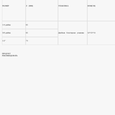
РАЗМЕР
Л
(ММ)
УПАКОВКА
ИЗМ(СМ)
1/4 дюйма
65
3/8 дюйма
65
Двойная
блистерная
упаковка
32*25*31
1/2"
73
ПРОДУКТ
РЕКОМЕНДОВАТЬ